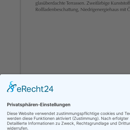
glasüberdachte Terrassen. Zweifärbige Kunststoff
Rollladenbeschattung, Niedrigenergiehaus mit Ö
NEWS-ARCHIV
KUNDEN
MONDSEE HAUS Bau GmbH • Dr.-Emanu