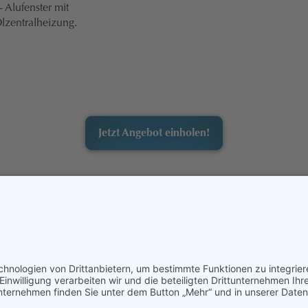
- Alufenster mit
lzentralheizung.
Jetzt Angebot einholen!
-FEEDBACK
ANFAHRT
IMPRESSUM
DATENSCHUTZ
el-Jörgner-Str. 11 • A-5310 Mondsee • Tel +43 6232 27517 •
office@mo