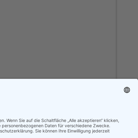
COOKIE-EINSTELLUNGEN
ndseehaus.at
• www.mondseehaus.at